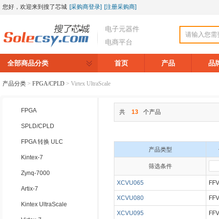
您好，欢迎来到搜了芯城
[采购商登录]
[注册采购商]
电子元器件
电商平台
全部商品分类
首页
产品
品
产品分类
>
FPGA/CPLD
>
Virtex UltraScale
FPGA
共
13
个产品
SPLD/CPLD
FPGA 转换 ULC
产品类型
Kintex-7
筛选条件
▼
▼
Zynq-7000
XCVU065
FFV
Artix-7
XCVU080
FFV
Kintex UltraScale
XCVU095
FFV