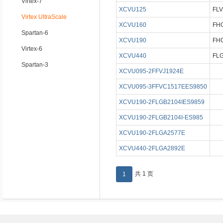
Virtex-7
XCVU125
FLV
Virtex UltraScale
XCVU160
FHG
Spartan-6
XCVU190
FHG
Virtex-6
XCVU440
FLG
Spartan-3
XCVU095-2FFVJ1924E
XCVU095-3FFVC1517EES9850
XCVU190-2FLGB2104IES9859
XCVU190-2FLGB2104I-ES985
XCVU190-2FLGA2577E
XCVU440-2FLGA2892E
共 1 页
1