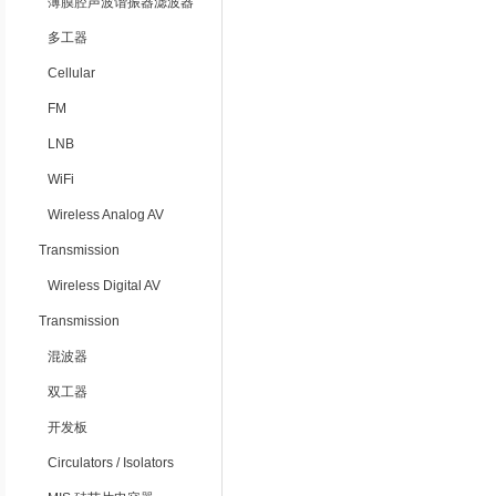
薄膜腔声波谐振器滤波器
多工器
Cellular
FM
LNB
WiFi
Wireless Analog AV
Transmission
Wireless Digital AV
Transmission
混波器
双工器
开发板
Circulators / Isolators