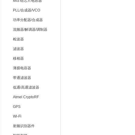
MIS 硅芯片电容器
PLL/合成器/VCO
功率分配器/合成器
混频器/解调器/调制器
检波器
滤波器
移相器
薄膜电容器
带通滤波器
低通/高通滤波器
Atmel CryptoRF
GPS
Wi-Fi
射频识别器件