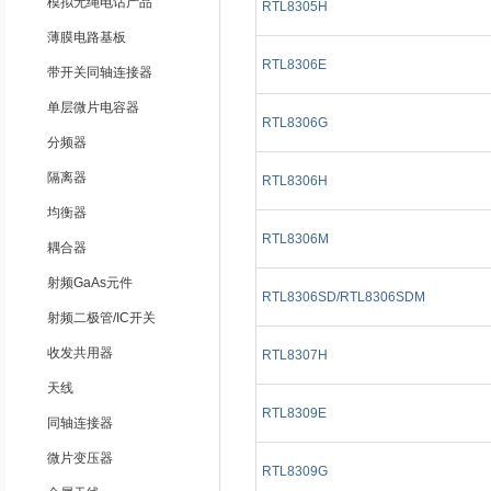
模拟无绳电话产品
RTL8305H
薄膜电路基板
RTL8306E
带开关同轴连接器
单层微片电容器
RTL8306G
分频器
隔离器
RTL8306H
均衡器
RTL8306M
耦合器
射频GaAs元件
RTL8306SD/RTL8306SDM
射频二极管/IC开关
收发共用器
RTL8307H
天线
RTL8309E
同轴连接器
微片变压器
RTL8309G