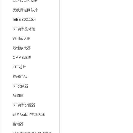
网络接口控制器
无线局域网芯片
IEEE 802.15.4
RF功率晶体管
通用放大器
线性放大器
CMMB系统
LTE芯片
终端产品
RF变频器
解调器
RF功率分配器
贴片/patch/主动天线
倍增器