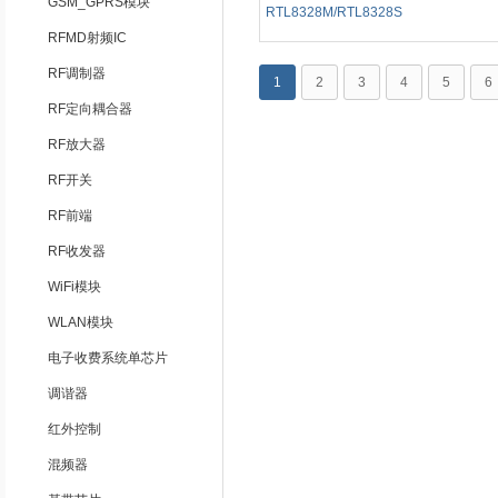
GSM_GPRS模块
RTL8328M/RTL8328S
RFMD射频IC
RF调制器
1
2
3
4
5
6
RF定向耦合器
RF放大器
RF开关
RF前端
RF收发器
WiFi模块
WLAN模块
电子收费系统单芯片
调谐器
红外控制
混频器