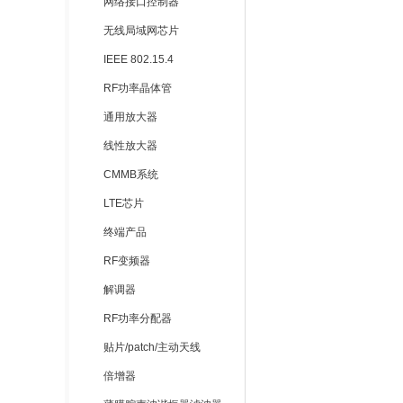
网络接口控制器
无线局域网芯片
IEEE 802.15.4
RF功率晶体管
通用放大器
线性放大器
CMMB系统
LTE芯片
终端产品
RF变频器
解调器
RF功率分配器
贴片/patch/主动天线
倍增器