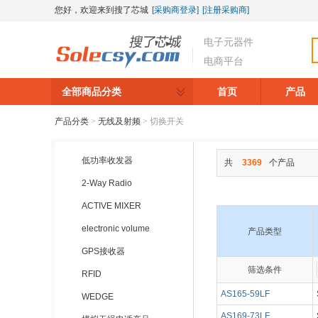
您好，欢迎来到搜了芯城
[采购商登录]
[注册采购商]
电子元器件
电商平台
全部商品分类
首页
产品
产品分类
>
无线及射频
>
切换开关
低功率收发器
共
3369
个产品
2-Way Radio
ACTIVE MIXER
electronic volume
产品类型
GPS接收器
筛选条件
▼
▼
RFID
AS165-59LF
WEDGE
AS169-73LF