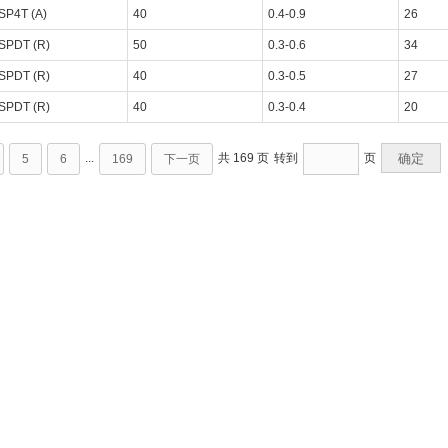
SP4T (A)
40
0.4-0.9
26
SPDT (R)
50
0.3-0.6
34
SPDT (R)
40
0.3-0.5
27
SPDT (R)
40
0.3-0.4
20
...
共 169 页
转到
页
确定
5
6
169
下一页