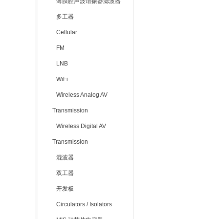
薄膜腔声波谐振器滤波器
多工器
Cellular
FM
LNB
WiFi
Wireless Analog AV
Transmission
Wireless Digital AV
Transmission
混波器
双工器
开发板
Circulators / Isolators