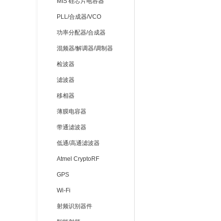
MIS 硅芯片电容器
PLL/合成器/VCO
功率分配器/合成器
混频器/解调器/调制器
检波器
滤波器
移相器
薄膜电容器
带通滤波器
低通/高通滤波器
Atmel CryptoRF
GPS
Wi-Fi
射频识别器件