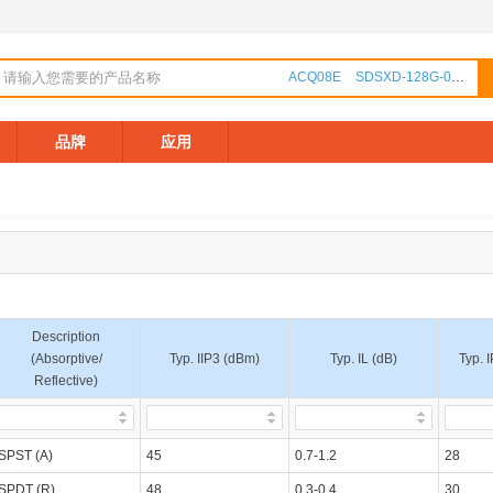
ACQ08E
SDSXD-128G-000000
品牌
应用
Description
(Absorptive/
Typ. IIP3 (dBm)
Typ. IL (dB)
Typ. 
Reflective)
SPST (A)
45
0.7-1.2
28
SPDT (R)
48
0.3-0.4
30