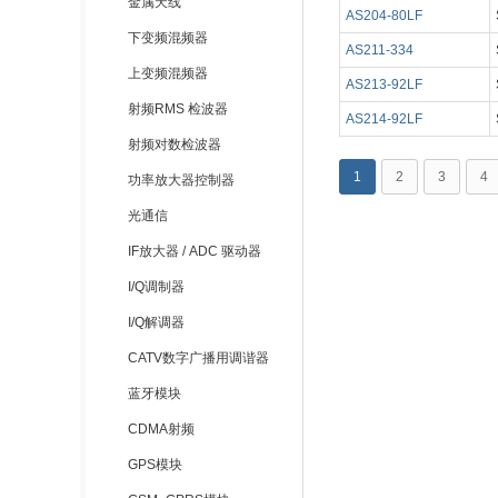
金属天线
AS204-80LF
下变频混频器
AS211-334
上变频混频器
AS213-92LF
射频RMS 检波器
AS214-92LF
射频对数检波器
1
2
3
4
功率放大器控制器
光通信
IF放大器 / ADC 驱动器
I/Q调制器
I/Q解调器
CATV数字广播用调谐器
蓝牙模块
CDMA射频
GPS模块